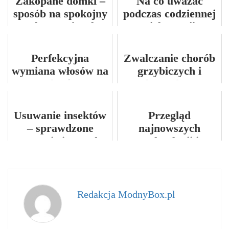
Zakopane domki –
Na co uważać
wypoczynek
sposób na spokojny
podczas codziennej
urlop w górach
pielęgnacji
schodów?
Perfekcyjna
Zwalczanie chorób
wymiana włosów na
grzybiczych i
głowie
chwastów w
rzepaku
Usuwanie insektów
Przegląd
– sprawdzone
najnowszych
strategie i metody
technologii i
innowacji w
dziedzinie ochrony
herbicydowej
roślin.
Redakcja ModnyBox.pl