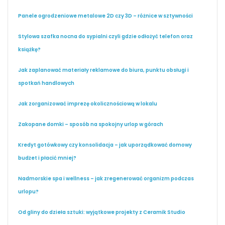
Panele ogrodzeniowe metalowe 2D czy 3D – różnice w sztywności
Stylowa szafka nocna do sypialni czyli gdzie odłożyć telefon oraz
książkę?
Jak zaplanować materiały reklamowe do biura, punktu obsługi i
spotkań handlowych
Jak zorganizować imprezę okolicznościową w lokalu
Zakopane domki – sposób na spokojny urlop w górach
Kredyt gotówkowy czy konsolidacja – jak uporządkować domowy
budżet i płacić mniej?
Nadmorskie spa i wellness – jak zregenerować organizm podczas
urlopu?
Od gliny do dzieła sztuki: wyjątkowe projekty z Ceramik Studio