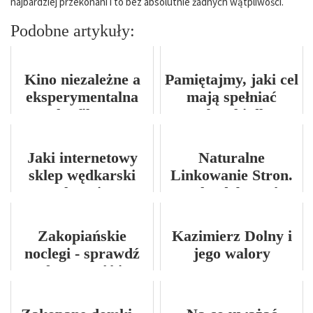
najbardziej przekonani i to bez absolutnie żadnych wątpliwości.
Podobne artykuły:
Kino niezależne a
Pamiętajmy, jaki cel
eksperymentalna
mają spełniać
sztuka filmowa:
zabawki dla
Jakie są niezależne
najmłodszych dzieci
produkcje filmowe?
Jaki internetowy
Naturalne
sklep wędkarski
Linkowanie Stron.
polecacie?
Jak zdobywać
naturalne linki?
Zakopiańskie
Kazimierz Dolny i
noclegi - sprawdź
jego walory
dostępność i
turystyczne
zarezerwuj
komfortowy