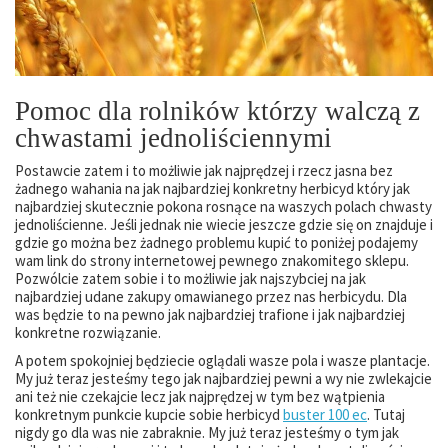
Pomoc dla rolników którzy walczą z
chwastami jednoliściennymi
Postawcie zatem i to możliwie jak najprędzej i rzecz jasna bez
żadnego wahania na jak najbardziej konkretny herbicyd który jak
najbardziej skutecznie pokona rosnące na waszych polach chwasty
jednoliścienne. Jeśli jednak nie wiecie jeszcze gdzie się on znajduje i
gdzie go można bez żadnego problemu kupić to poniżej podajemy
wam link do strony internetowej pewnego znakomitego sklepu.
Pozwólcie zatem sobie i to możliwie jak najszybciej na jak
najbardziej udane zakupy omawianego przez nas herbicydu. Dla
was będzie to na pewno jak najbardziej trafione i jak najbardziej
konkretne rozwiązanie.
A potem spokojniej będziecie oglądali wasze pola i wasze plantacje.
My już teraz jesteśmy tego jak najbardziej pewni a wy nie zwlekajcie
ani też nie czekajcie lecz jak najprędzej w tym bez wątpienia
konkretnym punkcie kupcie sobie herbicyd
buster 100 ec
. Tutaj
nigdy go dla was nie zabraknie. My już teraz jesteśmy o tym jak