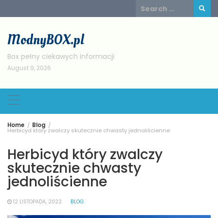
Skip
Search
to
for:
content
ModnyBOX.pl
Box pełny ciekawych informacji
August 9, 2026
Home
Blog
Herbicyd który zwalczy skutecznie chwasty jednoliścienne
Herbicyd który zwalczy
skutecznie chwasty
jednoliścienne
12 LISTOPADA, 2022
BLOG