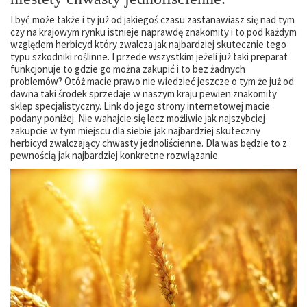
I być może także i ty już od jakiegoś czasu zastanawiasz się nad tym
czy na krajowym rynku istnieje naprawdę znakomity i to pod każdym
względem herbicyd który zwalcza jak najbardziej skutecznie tego
typu szkodniki roślinne. I przede wszystkim jeżeli już taki preparat
funkcjonuje to gdzie go można zakupić i to bez żadnych
problemów? Otóż macie prawo nie wiedzieć jeszcze o tym że już od
dawna taki środek sprzedaje w naszym kraju pewien znakomity
sklep specjalistyczny. Link do jego strony internetowej macie
podany poniżej. Nie wahajcie się lecz możliwie jak najszybciej
zakupcie w tym miejscu dla siebie jak najbardziej skuteczny
herbicyd zwalczający chwasty jednoliścienne. Dla was będzie to z
pewnością jak najbardziej konkretne rozwiązanie.