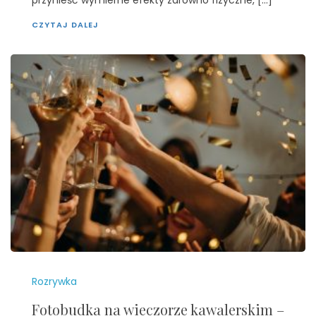
przynieść wymierne efekty zarówno fizyczne, […]
CZYTAJ DALEJ
Rozrywka
Fotobudka na wieczorze kawalerskim –