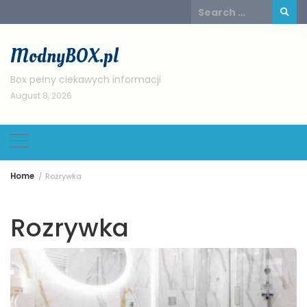
Skip
Search
to
for:
content
ModnyBOX.pl
Box pełny ciekawych informacji
August 8, 2026
Home
Rozrywka
Rozrywka