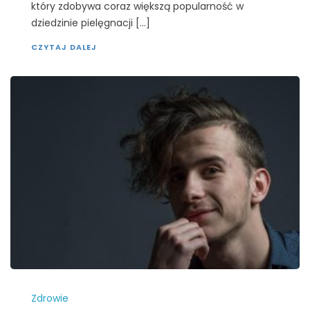
który zdobywa coraz większą popularność w
dziedzinie pielęgnacji […]
CZYTAJ DALEJ
Zdrowie