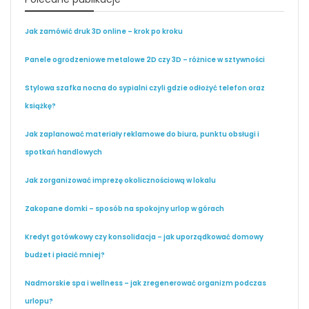
Jak zamówić druk 3D online – krok po kroku
Panele ogrodzeniowe metalowe 2D czy 3D – różnice w sztywności
Stylowa szafka nocna do sypialni czyli gdzie odłożyć telefon oraz
książkę?
Jak zaplanować materiały reklamowe do biura, punktu obsługi i
spotkań handlowych
Jak zorganizować imprezę okolicznościową w lokalu
Zakopane domki – sposób na spokojny urlop w górach
Kredyt gotówkowy czy konsolidacja – jak uporządkować domowy
budżet i płacić mniej?
Nadmorskie spa i wellness – jak zregenerować organizm podczas
urlopu?