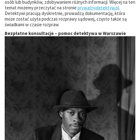
osób lub budynków, zdobywaniem różnych informacji. Więcej na ten
temat możemy przeczytać na stronie
prywatnydetektyw.pl
.
Detektywi pracują dyskretnie, prowadzą dokumentację, która
może zostać użyta podczas rozprawy sądowej, często także są
świadkami w czasie rozpraw.
Bezpłatne konsultacje – pomoc detektywa w Warszawie