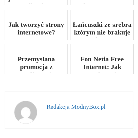
TikTok?
znaku towarowego?
Jak tworzyć strony
Łańcuszki ze srebra
internetowe?
którym nie brakuje
niczego
Przemyślana
Fon Netia Free
promocja z
Internet: Jak
gadżetami
Wyłączyć
reklamowymi
Redakcja ModnyBox.pl