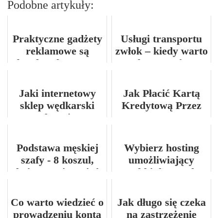
Podobne artykuły:
Praktyczne gadżety
Usługi transportu
reklamowe są
zwłok – kiedy warto
bardzo skuteczną
skorzystać z
promocją
pomocy
specjalistów?
Jaki internetowy
Jak Płacić Kartą
sklep wędkarski
Kredytową Przez
polecacie?
Internet?
Podstawa męskiej
Wybierz hosting
szafy - 8 koszul,
umożliwiający
które musisz mieć
szybki dostęp do
stron WWW
Co warto wiedzieć o
Jak długo się czeka
prowadzeniu konta
na zastrzeżenie