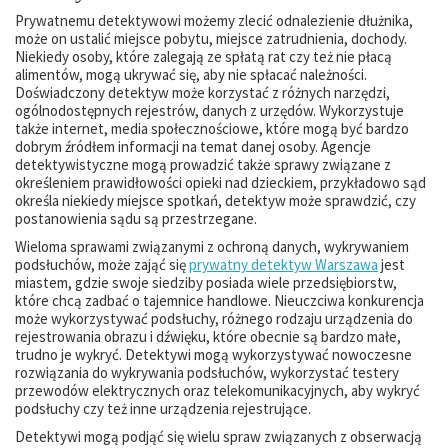
Prywatnemu detektywowi możemy zlecić odnalezienie dłużnika,
może on ustalić miejsce pobytu, miejsce zatrudnienia, dochody.
Niekiedy osoby, które zalegają ze spłatą rat czy też nie płacą
alimentów, mogą ukrywać się, aby nie spłacać należności.
Doświadczony detektyw może korzystać z różnych narzędzi,
ogólnodostępnych rejestrów, danych z urzędów. Wykorzystuje
także internet, media społecznościowe, które mogą być bardzo
dobrym źródłem informacji na temat danej osoby. Agencje
detektywistyczne mogą prowadzić także sprawy związane z
określeniem prawidłowości opieki nad dzieckiem, przykładowo sąd
określa niekiedy miejsce spotkań, detektyw może sprawdzić, czy
postanowienia sądu są przestrzegane.
Wieloma sprawami związanymi z ochroną danych, wykrywaniem
podsłuchów, może zająć się
prywatny detektyw Warszawa
jest
miastem, gdzie swoje siedziby posiada wiele przedsiębiorstw,
które chcą zadbać o tajemnice handlowe. Nieuczciwa konkurencja
może wykorzystywać podsłuchy, różnego rodzaju urządzenia do
rejestrowania obrazu i dźwięku, które obecnie są bardzo małe,
trudno je wykryć. Detektywi mogą wykorzystywać nowoczesne
rozwiązania do wykrywania podsłuchów, wykorzystać testery
przewodów elektrycznych oraz telekomunikacyjnych, aby wykryć
podsłuchy czy też inne urządzenia rejestrujące.
Detektywi mogą podjąć się wielu spraw związanych z obserwacją