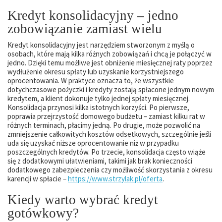
Kredyt konsolidacyjny – jedno
zobowiązanie zamiast wielu
Kredyt konsolidacyjny jest narzędziem stworzonym z myślą o
osobach, które mają kilka różnych zobowiązań i chcą je połączyć w
jedno. Dzięki temu możliwe jest obniżenie miesięcznej raty poprzez
wydłużenie okresu spłaty lub uzyskanie korzystniejszego
oprocentowania. W praktyce oznacza to, że wszystkie
dotychczasowe pożyczki i kredyty zostają spłacone jednym nowym
kredytem, a klient dokonuje tylko jednej spłaty miesięcznej.
Konsolidacja przynosi kilka istotnych korzyści. Po pierwsze,
poprawia przejrzystość domowego budżetu – zamiast kilku rat w
różnych terminach, płacimy jedną. Po drugie, może pozwolić na
zmniejszenie całkowitych kosztów odsetkowych, szczególnie jeśli
uda się uzyskać niższe oprocentowanie niż w przypadku
poszczególnych kredytów. Po trzecie, konsolidacja często wiąże
się z dodatkowymi ułatwieniami, takimi jak brak konieczności
dodatkowego zabezpieczenia czy możliwość skorzystania z okresu
karencji w spłacie –
https://www.strzylak.pl/oferta
.
Kiedy warto wybrać kredyt
gotówkowy?