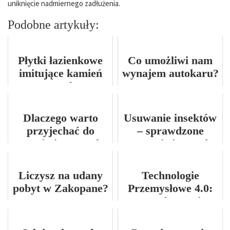
uniknięcie nadmiernego zadłużenia.
Podobne artykuły:
Płytki łazienkowe
Co umożliwi nam
imitujące kamień
wynajem autokaru?
naturalny
Dlaczego warto
Usuwanie insektów
przyjechać do
– sprawdzone
Kazimierza nad
strategie i metody
Wisłą?
Liczysz na udany
Technologie
pobyt w Zakopane?
Przemysłowe 4.0:
Transformacja
Produkcji i
Łańcucha Dostaw