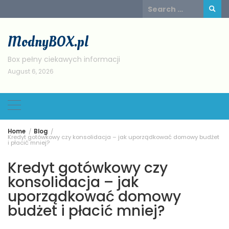
Skip
Search
to
for:
content
ModnyBOX.pl
Box pełny ciekawych informacji
August 6, 2026
Home
Blog
Kredyt gotówkowy czy konsolidacja – jak uporządkować domowy budżet
i płacić mniej?
Kredyt gotówkowy czy
konsolidacja – jak
uporządkować domowy
budżet i płacić mniej?