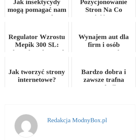
Jak insektycydy
Pozycjonowanie
mogą pomagać nam
Stron Na Co
w uprawach
Zwrócić Uwagę
Regulator Wzrostu
Wynajem aut dla
Mepik 300 SL:
firm i osób
Klucz do Zdrowych
prywatnych
Roślin
Jak tworzyć strony
Bardzo dobra i
internetowe?
zawsze trafna
geotechnika
Redakcja ModnyBox.pl