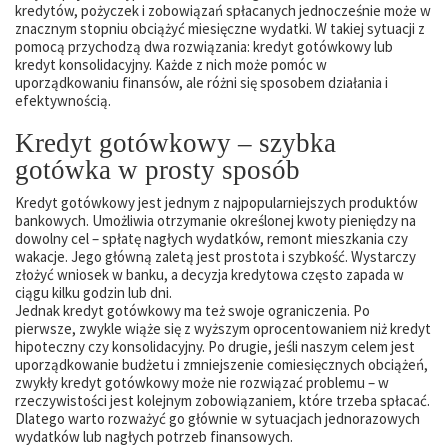
kredytów, pożyczek i zobowiązań spłacanych jednocześnie może w
znacznym stopniu obciążyć miesięczne wydatki. W takiej sytuacji z
pomocą przychodzą dwa rozwiązania: kredyt gotówkowy lub
kredyt konsolidacyjny. Każde z nich może pomóc w
uporządkowaniu finansów, ale różni się sposobem działania i
efektywnością.
Kredyt gotówkowy – szybka
gotówka w prosty sposób
Kredyt gotówkowy jest jednym z najpopularniejszych produktów
bankowych. Umożliwia otrzymanie określonej kwoty pieniędzy na
dowolny cel – spłatę nagłych wydatków, remont mieszkania czy
wakacje. Jego główną zaletą jest prostota i szybkość. Wystarczy
złożyć wniosek w banku, a decyzja kredytowa często zapada w
ciągu kilku godzin lub dni.
Jednak kredyt gotówkowy ma też swoje ograniczenia. Po
pierwsze, zwykle wiąże się z wyższym oprocentowaniem niż kredyt
hipoteczny czy konsolidacyjny. Po drugie, jeśli naszym celem jest
uporządkowanie budżetu i zmniejszenie comiesięcznych obciążeń,
zwykły kredyt gotówkowy może nie rozwiązać problemu – w
rzeczywistości jest kolejnym zobowiązaniem, które trzeba spłacać.
Dlatego warto rozważyć go głównie w sytuacjach jednorazowych
wydatków lub nagłych potrzeb finansowych.