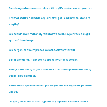
Panele ogrodzeniowe metalowe 2D czy 3D – różnice w sztywności
Stylowa szafka nocna do sypialni czyli gdzie odłożyć telefon oraz
książkę?
Jak zaplanować materiały reklamowe do biura, punktu obsługi i
spotkań handlowych
Jak zorganizować imprezę okolicznościową w lokalu
Zakopane domki – sposób na spokojny urlop w górach
Kredyt gotówkowy czy konsolidacja – jak uporządkować domowy
budżet i płacić mniej?
Nadmorskie spa i wellness – jak zregenerować organizm podczas
urlopu?
Od gliny do dzieła sztuki: wyjątkowe projekty z Ceramik Studio