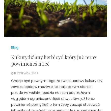
Blog
Kukurydziany herbicyd który już teraz
powinieneś mieć
17 CZERWCA, 2022
Chcąc być pewnym tego że twoje uprawy kukurydzy
zawsze będą w możliwie jak najlepszym stanie i
przede wszystkim będzie na nich pod każdym
względem ograniczona ilość chwastów, już teraz
powinieneś pomyśleć o tym żeby zacząć stosować
jak najbardziej efektywne herbicydy kukurydziane. Na