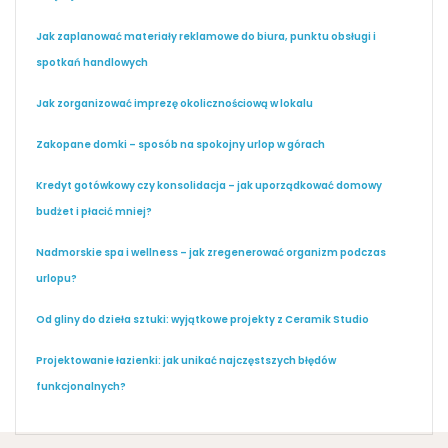
Jak zaplanować materiały reklamowe do biura, punktu obsługi i
spotkań handlowych
Jak zorganizować imprezę okolicznościową w lokalu
Zakopane domki – sposób na spokojny urlop w górach
Kredyt gotówkowy czy konsolidacja – jak uporządkować domowy
budżet i płacić mniej?
Nadmorskie spa i wellness – jak zregenerować organizm podczas
urlopu?
Od gliny do dzieła sztuki: wyjątkowe projekty z Ceramik Studio
Projektowanie łazienki: jak unikać najczęstszych błędów
funkcjonalnych?