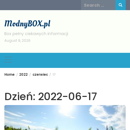
Skip
Search
to
for:
content
ModnyBOX.pl
Box pełny ciekawych informacji
August 9, 2026
Home
2022
czerwiec
17
Dzień:
2022-06-17