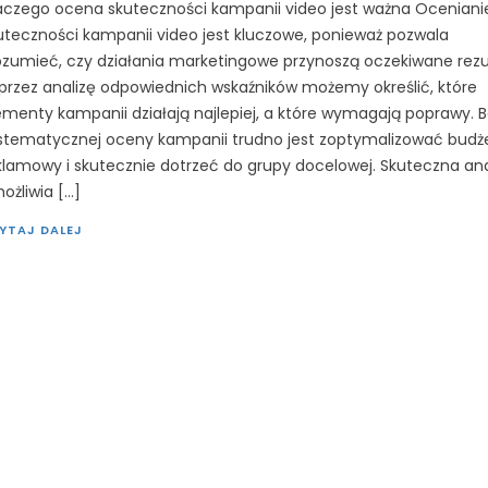
aczego ocena skuteczności kampanii video jest ważna Oceniani
uteczności kampanii video jest kluczowe, ponieważ pozwala
ozumieć, czy działania marketingowe przynoszą oczekiwane rezu
przez analizę odpowiednich wskaźników możemy określić, które
ementy kampanii działają najlepiej, a które wymagają poprawy. 
stematycznej oceny kampanii trudno jest zoptymalizować budż
klamowy i skutecznie dotrzeć do grupy docelowej. Skuteczna ana
ożliwia […]
YTAJ DALEJ