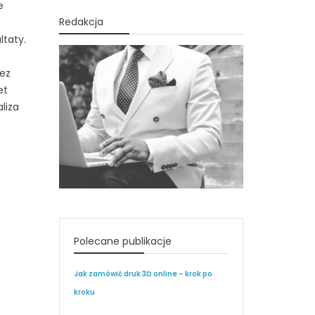
e
Redakcja
ltaty.
Bez
et
liza
Polecane publikacje
Jak zamówić druk 3D online – krok po
kroku