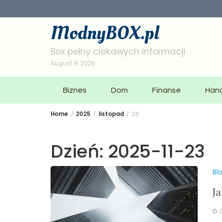
Skip
to
ModnyBOX.pl
content
Box pełny ciekawych informacji
August 8, 2026
Biznes
Dom
Finanse
Han
Home
2025
listopad
23
Dzień:
2025-11-23
Bl
Ja
2