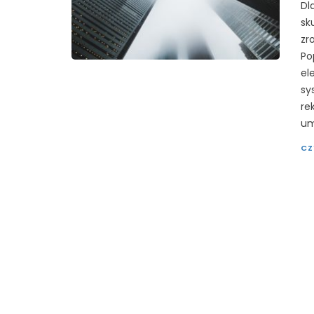
Dl
sk
zr
Po
el
sy
re
um
CZ