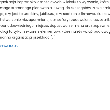
ganizacja imprez okolicznościowych w lokalu to wyzwanie, które
maga starannego planowania i uwagi do szczegółów. Niezależni
go, czy jest to urodziny, jubileusz, czy spotkanie firmowe, kluczo
st stworzenie niezapomnianej atmosfery i zadowolenie uczestnik
bór odpowiedniego miejsca, dopasowanie menu oraz zapewnie
rakcji to tylko niektóre z elementów, które należy wziąć pod uwa
aranna organizacja przekłada […]
YTAJ DALEJ