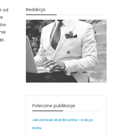
Redakcja
e od
we
ów.
nie
gę.
Polecane publikacje
Jak zamówić druk 3D online – krok po
kroku