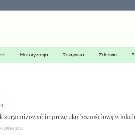
del
Motoryzacja
Rozrywka
Zdrowie
B
og
ak zorganizować imprezę okolicznościową w lokal
9 LUTEGO, 2026