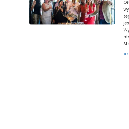
Or
wy
te
je
Wy
at
St
CZ