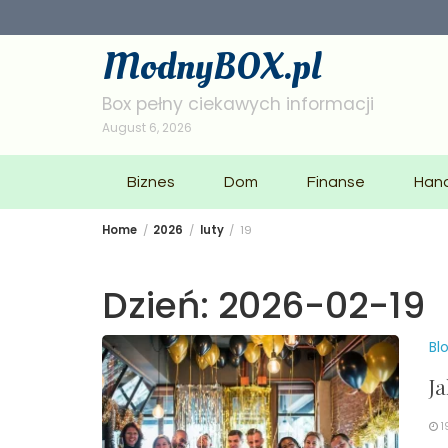
Skip
to
ModnyBOX.pl
content
Box pełny ciekawych informacji
August 6, 2026
Biznes
Dom
Finanse
Han
Home
2026
luty
19
Dzień:
2026-02-19
Bl
J
1